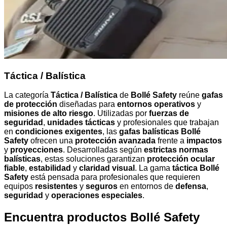
Táctica / Balística
La categoría
Táctica / Balística
de
Bollé Safety
reúne
gafas
de protección
diseñadas para
entornos operativos
y
misiones de alto riesgo
. Utilizadas por
fuerzas de
seguridad
,
unidades tácticas
y profesionales que trabajan
en
condiciones exigentes
, las
gafas balísticas Bollé
Safety
ofrecen una
protección avanzada
frente a
impactos
y
proyecciones
. Desarrolladas según
estrictas normas
balísticas
, estas soluciones garantizan
protección ocular
fiable
,
estabilidad
y
claridad visual
. La gama
táctica Bollé
Safety
está pensada para profesionales que requieren
equipos
resistentes
y
seguros
en entornos de
defensa
,
seguridad
y
operaciones especiales
.
Encuentra productos Bollé Safety