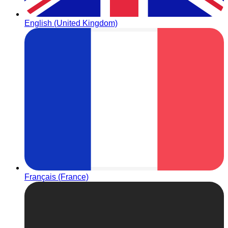
English (United Kingdom)
Français (France)