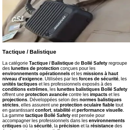
Tactique / Balistique
La catégorie
Tactique / Balistique
de
Bollé Safety
regroupe
des
lunettes de protection
conçues pour les
environnements opérationnels
et les
missions à haut
niveau d'exigence
. Utilisées par les
forces de sécurité
, les
unités tactiques
et les professionnels exposés à des
conditions extrêmes
, les
lunettes balistiques Bollé Safety
offrent une
protection avancée
contre les
impacts
et les
projections
. Développées selon des
normes balistiques
strictes
, elles assurent une
protection oculaire fiable
tout
en garantissant
confort
,
stabilité
et
performance visuelle
.
La gamme
tactique Bollé Safety
est pensée pour
accompagner les professionnels dans les
environnements
critiques
où la
sécurité
, la
précision
et la
résistance
des