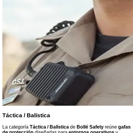
Táctica / Balística
La categoría
Táctica / Balística
de
Bollé Safety
reúne
gafas
de protección
diseñadas para
entornos operativos
y