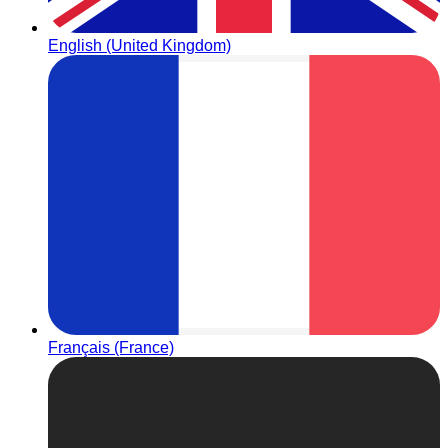
English (United Kingdom)
Français (France)