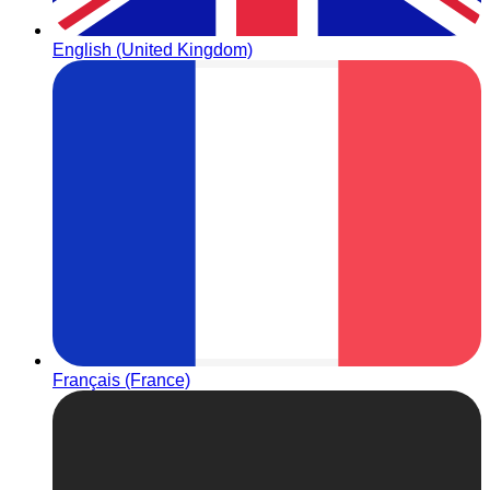
English (United Kingdom)
Français (France)