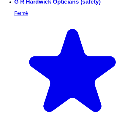
G R Hardwick Opticians (safety)
Fermé