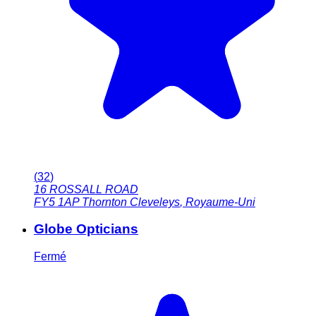
(
32
)
16 ROSSALL ROAD
FY5 1AP
Thornton Cleveleys
,
Royaume-Uni
Globe Opticians
Fermé