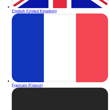
English (United Kingdom)
Français (France)