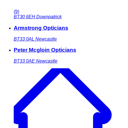
(
9
)
BT30 6EH
Downpatrick
Armstrong Opticians
BT33 0AL
Newcastle
Peter Mcgloin Opticians
BT33 0AE
Newcastle