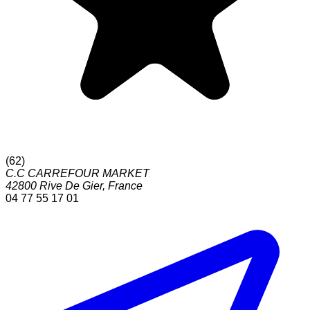
(
62
)
C.C CARREFOUR MARKET
42800
Rive De Gier
,
France
04 77 55 17 01