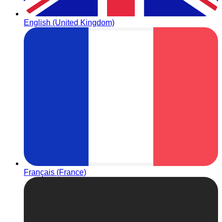
English (United Kingdom)
Français (France)