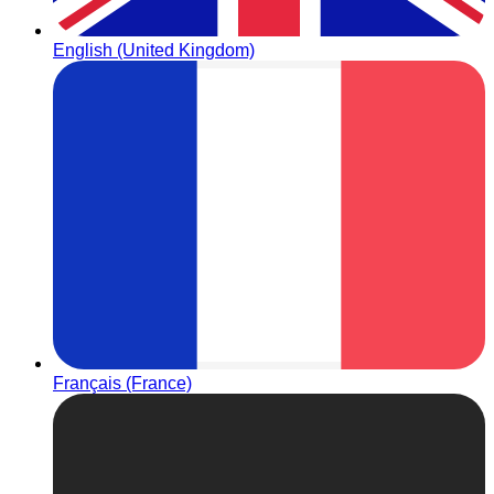
English (United Kingdom)
Français (France)