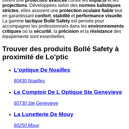
offrent une
protection avancée
contre les
impacts
et les
projections
. Développées selon des
normes balistiques
strictes
, elles assurent une
protection oculaire fiable
tout
en garantissant
confort
,
stabilité
et
performance visuelle
.
La gamme
tactique Bollé Safety
est pensée pour
accompagner les professionnels dans les
environnements
critiques
où la
sécurité
, la
précision
et la
résistance
des
équipements sont essentielles.
Trouver des produits Bollé Safety à
proximité
de Lo'ptic
L'optique De Noailles
60430
Noailles
Le Comptoir De L Optique Ste Genevieve
60730
Ste Genevieve
La Lunetterie De Mouy
60250
Mouy