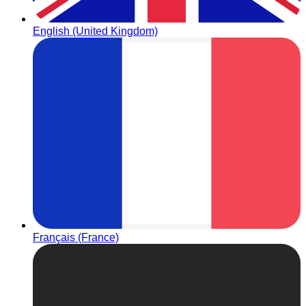
English (United Kingdom)
Français (France)