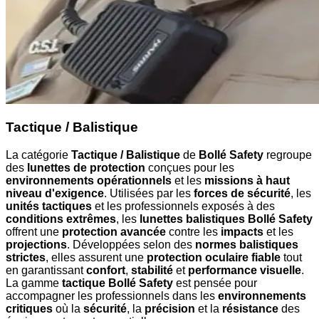
Tactique / Balistique
La catégorie
Tactique / Balistique
de
Bollé Safety
regroupe
des
lunettes de protection
conçues pour les
environnements opérationnels
et les
missions à haut
niveau d'exigence
. Utilisées par les
forces de sécurité
, les
unités tactiques
et les professionnels exposés à des
conditions extrêmes
, les
lunettes balistiques Bollé Safety
offrent une
protection avancée
contre les
impacts
et les
projections
. Développées selon des
normes balistiques
strictes
, elles assurent une
protection oculaire fiable
tout
en garantissant
confort
,
stabilité
et
performance visuelle
.
La gamme
tactique Bollé Safety
est pensée pour
accompagner les professionnels dans les
environnements
critiques
où la
sécurité
, la
précision
et la
résistance
des