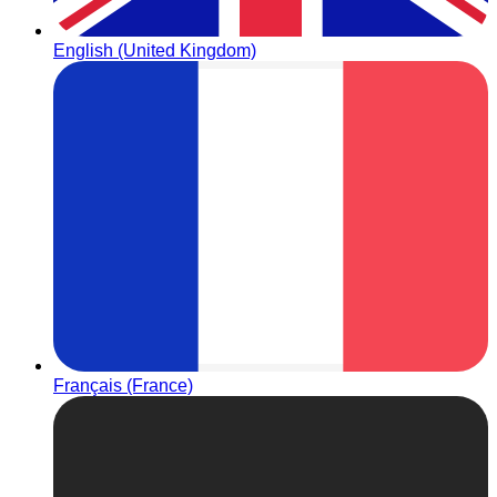
English (United Kingdom)
Français (France)