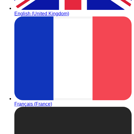
English (United Kingdom)
Français (France)