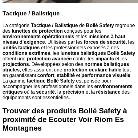
Tactique / Balistique
La catégorie
Tactique / Balistique
de
Bollé Safety
regroupe
des
lunettes de protection
conçues pour les
environnements opérationnels
et les
missions à haut
niveau d'exigence
. Utilisées par les
forces de sécurité
, les
unités tactiques
et les professionnels exposés à des
conditions extrêmes
, les
lunettes balistiques Bollé Safety
offrent une
protection avancée
contre les
impacts
et les
projections
. Développées selon des
normes balistiques
strictes
, elles assurent une
protection oculaire fiable
tout
en garantissant
confort
,
stabilité
et
performance visuelle
.
La gamme
tactique Bollé Safety
est pensée pour
accompagner les professionnels dans les
environnements
critiques
où la
sécurité
, la
précision
et la
résistance
des
équipements sont essentielles.
Trouver des produits Bollé Safety à
proximité
de Ecouter Voir Riom Es
Montagnes