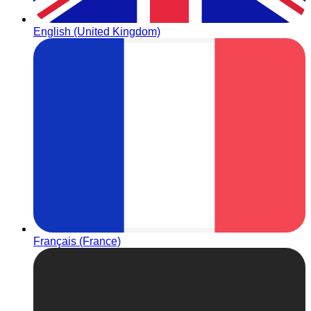
English (United Kingdom)
Français (France)