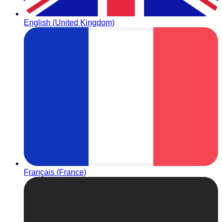
English (United Kingdom)
Français (France)