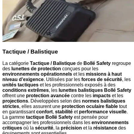
Tactique / Balistique
La catégorie
Tactique / Balistique
de
Bollé Safety
regroupe
des
lunettes de protection
conçues pour les
environnements opérationnels
et les
missions à haut
niveau d'exigence
. Utilisées par les
forces de sécurité
, les
unités tactiques
et les professionnels exposés à des
conditions extrêmes
, les
lunettes balistiques Bollé Safety
offrent une
protection avancée
contre les
impacts
et les
projections
. Développées selon des
normes balistiques
strictes
, elles assurent une
protection oculaire fiable
tout
en garantissant
confort
,
stabilité
et
performance visuelle
.
La gamme
tactique Bollé Safety
est pensée pour
accompagner les professionnels dans les
environnements
critiques
où la
sécurité
, la
précision
et la
résistance
des
équipements sont essentielles.