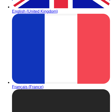
English (United Kingdom)
Français (France)