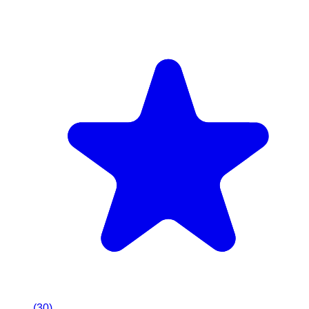
(
30
)