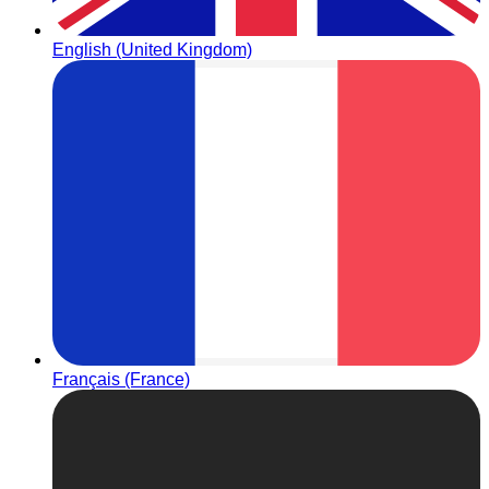
English (United Kingdom)
Français (France)