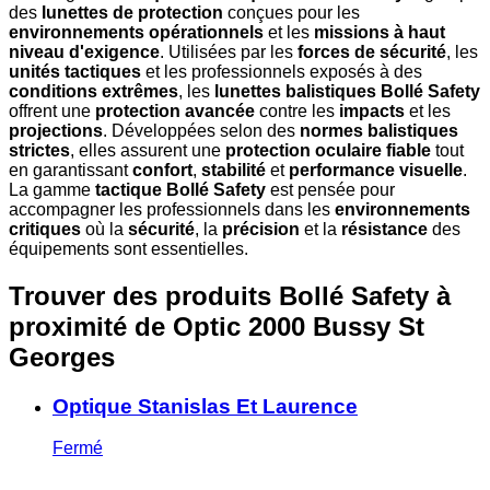
des
lunettes de protection
conçues pour les
environnements opérationnels
et les
missions à haut
niveau d'exigence
. Utilisées par les
forces de sécurité
, les
unités tactiques
et les professionnels exposés à des
conditions extrêmes
, les
lunettes balistiques Bollé Safety
offrent une
protection avancée
contre les
impacts
et les
projections
. Développées selon des
normes balistiques
strictes
, elles assurent une
protection oculaire fiable
tout
en garantissant
confort
,
stabilité
et
performance visuelle
.
La gamme
tactique Bollé Safety
est pensée pour
accompagner les professionnels dans les
environnements
critiques
où la
sécurité
, la
précision
et la
résistance
des
équipements sont essentielles.
Trouver des produits Bollé Safety à
proximité
de Optic 2000 Bussy St
Georges
Optique Stanislas Et Laurence
Fermé