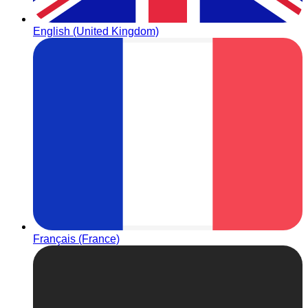
English (United Kingdom)
Français (France)