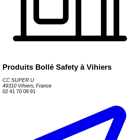
Produits Bollé Safety à Vihiers
CC SUPER U
49310
Vihiers
,
France
02 41 70 08 91