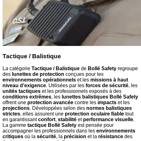
Tactique / Balistique
La catégorie
Tactique / Balistique
de
Bollé Safety
regroupe
des
lunettes de protection
conçues pour les
environnements opérationnels
et les
missions à haut
niveau d'exigence
. Utilisées par les
forces de sécurité
, les
unités tactiques
et les professionnels exposés à des
conditions extrêmes
, les
lunettes balistiques Bollé Safety
offrent une
protection avancée
contre les
impacts
et les
projections
. Développées selon des
normes balistiques
strictes
, elles assurent une
protection oculaire fiable
tout
en garantissant
confort
,
stabilité
et
performance visuelle
.
La gamme
tactique Bollé Safety
est pensée pour
accompagner les professionnels dans les
environnements
critiques
où la
sécurité
, la
précision
et la
résistance
des