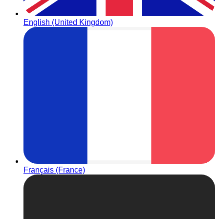
English (United Kingdom)
Français (France)