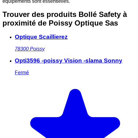
équipements sont essentielles.
Trouver des produits Bollé Safety à
proximité
de Poissy Optique Sas
Optique Scaillierez
78300
Poissy
Opti3596 -poissy Vision -slama Sonny
Fermé