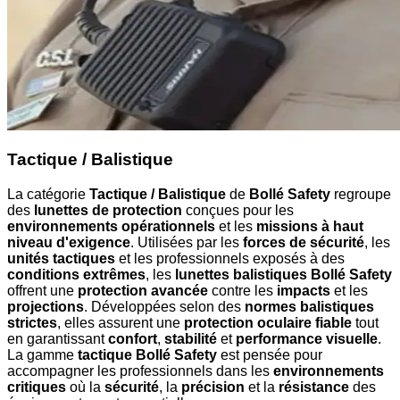
Tactique / Balistique
La catégorie
Tactique / Balistique
de
Bollé Safety
regroupe
des
lunettes de protection
conçues pour les
environnements opérationnels
et les
missions à haut
niveau d'exigence
. Utilisées par les
forces de sécurité
, les
unités tactiques
et les professionnels exposés à des
conditions extrêmes
, les
lunettes balistiques Bollé Safety
offrent une
protection avancée
contre les
impacts
et les
projections
. Développées selon des
normes balistiques
strictes
, elles assurent une
protection oculaire fiable
tout
en garantissant
confort
,
stabilité
et
performance visuelle
.
La gamme
tactique Bollé Safety
est pensée pour
accompagner les professionnels dans les
environnements
critiques
où la
sécurité
, la
précision
et la
résistance
des