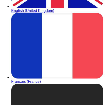
English (United Kingdom)
Français (France)