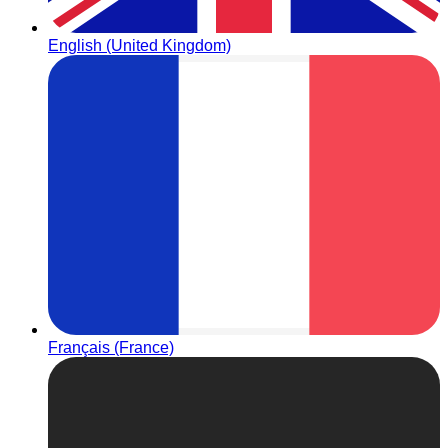
English (United Kingdom)
Français (France)