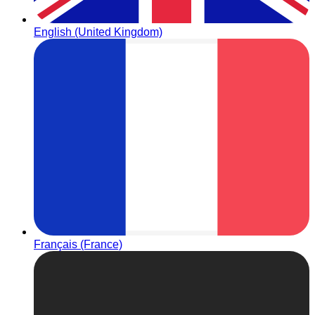
English (United Kingdom)
Français (France)