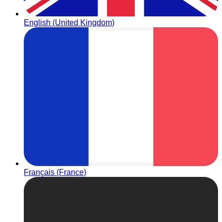
English (United Kingdom)
Français (France)