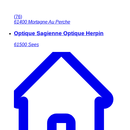
(
76
)
61400
Mortagne Au Perche
Optique Sagienne Optique Herpin
61500
Sees