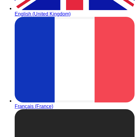
English (United Kingdom)
Français (France)