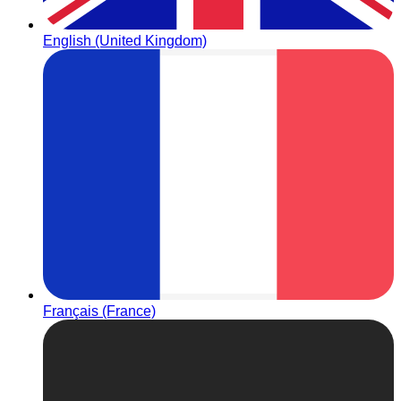
English (United Kingdom)
Français (France)