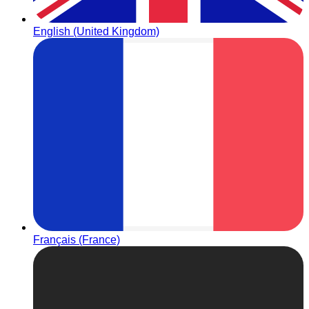
English (United Kingdom)
Français (France)