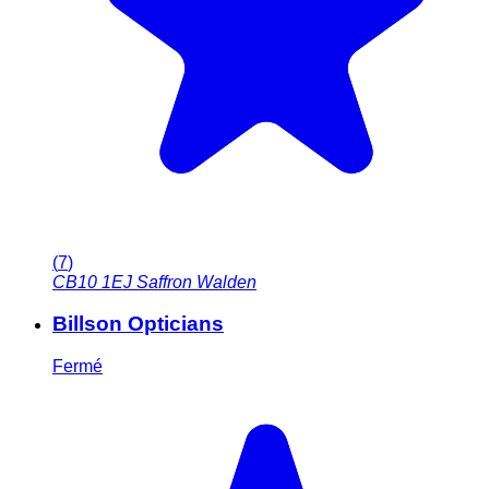
(
7
)
CB10 1EJ
Saffron Walden
Billson Opticians
Fermé