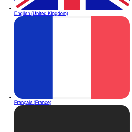
English (United Kingdom)
Français (France)