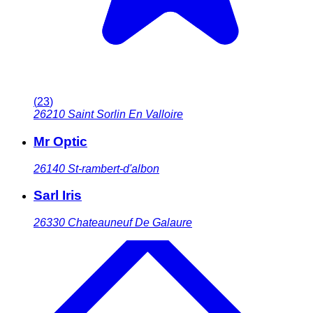
(
23
)
26210
Saint Sorlin En Valloire
Mr Optic
26140
St-rambert-d'albon
Sarl Iris
26330
Chateauneuf De Galaure