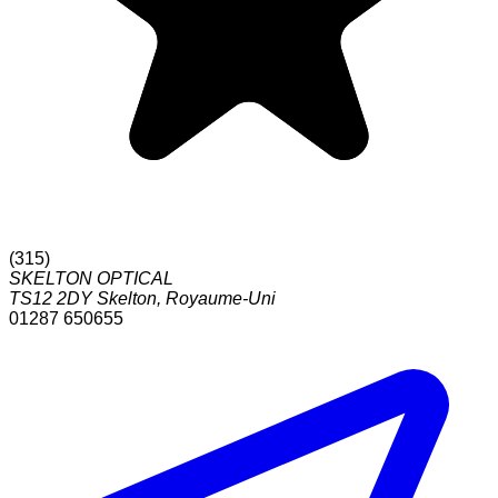
(
315
)
SKELTON OPTICAL
TS12 2DY
Skelton
,
Royaume-Uni
01287 650655