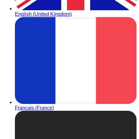
English (United Kingdom)
Français (France)