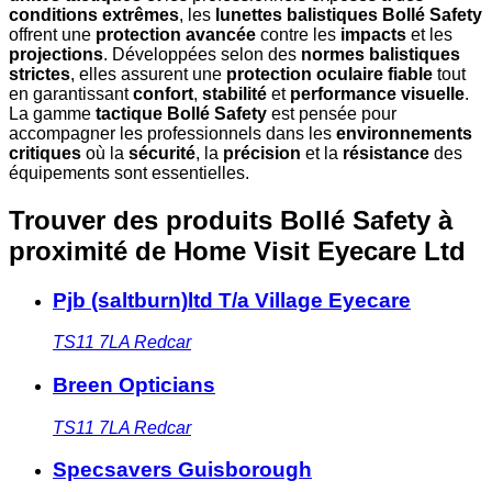
conditions extrêmes
, les
lunettes balistiques Bollé Safety
offrent une
protection avancée
contre les
impacts
et les
projections
. Développées selon des
normes balistiques
strictes
, elles assurent une
protection oculaire fiable
tout
en garantissant
confort
,
stabilité
et
performance visuelle
.
La gamme
tactique Bollé Safety
est pensée pour
accompagner les professionnels dans les
environnements
critiques
où la
sécurité
, la
précision
et la
résistance
des
équipements sont essentielles.
Trouver des produits Bollé Safety à
proximité
de Home Visit Eyecare Ltd
Pjb (saltburn)ltd T/a Village Eyecare
TS11 7LA
Redcar
Breen Opticians
TS11 7LA
Redcar
Specsavers Guisborough