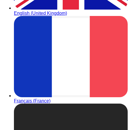
English (United Kingdom)
Français (France)