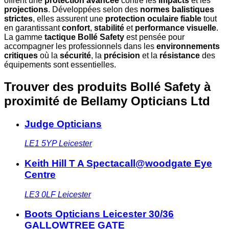
offrent une
protection avancée
contre les
impacts
et les
projections
. Développées selon des
normes balistiques
strictes
, elles assurent une
protection oculaire fiable
tout
en garantissant
confort
,
stabilité
et
performance visuelle
.
La gamme
tactique Bollé Safety
est pensée pour
accompagner les professionnels dans les
environnements
critiques
où la
sécurité
, la
précision
et la
résistance
des
équipements sont essentielles.
Trouver des produits Bollé Safety à
proximité
de Bellamy Opticians Ltd
Judge Opticians
LE1 5YP
Leicester
Keith Hill T A Spectacall@woodgate Eye
Centre
LE3 0LF
Leicester
Boots Opticians Leicester 30/36
GALLOWTREE GATE