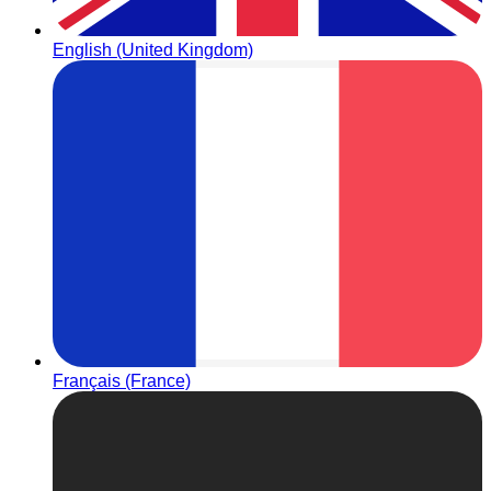
English (United Kingdom)
Français (France)