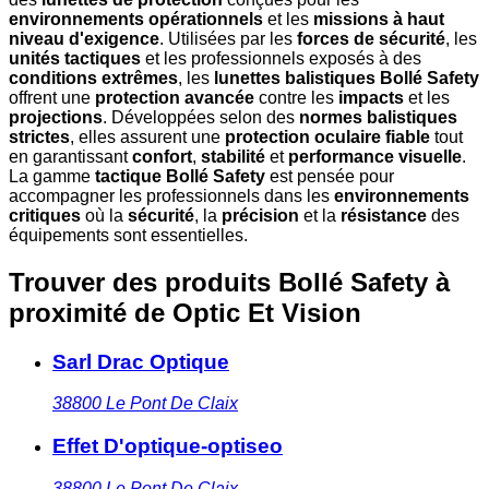
environnements opérationnels
et les
missions à haut
niveau d'exigence
. Utilisées par les
forces de sécurité
, les
unités tactiques
et les professionnels exposés à des
conditions extrêmes
, les
lunettes balistiques Bollé Safety
offrent une
protection avancée
contre les
impacts
et les
projections
. Développées selon des
normes balistiques
strictes
, elles assurent une
protection oculaire fiable
tout
en garantissant
confort
,
stabilité
et
performance visuelle
.
La gamme
tactique Bollé Safety
est pensée pour
accompagner les professionnels dans les
environnements
critiques
où la
sécurité
, la
précision
et la
résistance
des
équipements sont essentielles.
Trouver des produits Bollé Safety à
proximité
de Optic Et Vision
Sarl Drac Optique
38800
Le Pont De Claix
Effet D'optique-optiseo
38800
Le Pont De Claix