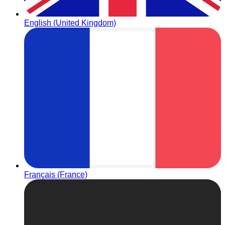
English (United Kingdom)
Français (France)