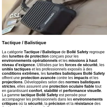
Tactique / Balistique
La catégorie
Tactique / Balistique
de
Bollé Safety
regroupe
des
lunettes de protection
conçues pour les
environnements opérationnels
et les
missions à haut
niveau d'exigence
. Utilisées par les
forces de sécurité
, les
unités tactiques
et les professionnels exposés à des
conditions extrêmes
, les
lunettes balistiques Bollé Safety
offrent une
protection avancée
contre les
impacts
et les
projections
. Développées selon des
normes balistiques
strictes
, elles assurent une
protection oculaire fiable
tout
en garantissant
confort
,
stabilité
et
performance visuelle
.
La gamme
tactique Bollé Safety
est pensée pour
accompagner les professionnels dans les
environnements
critiques
où la
sécurité
, la
précision
et la
résistance
des