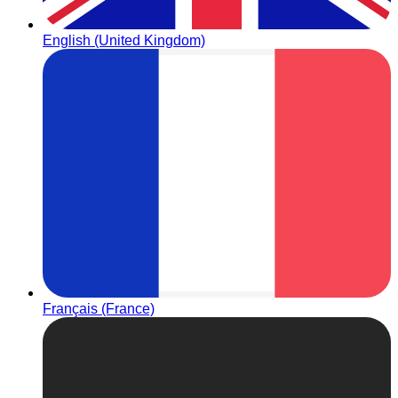
English (United Kingdom)
Français (France)