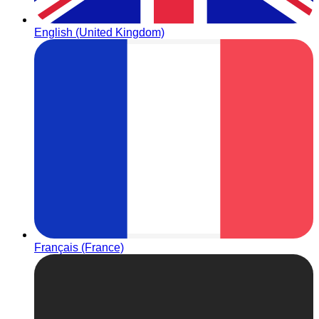
English (United Kingdom)
Français (France)