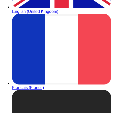
English (United Kingdom)
Français (France)