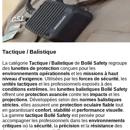
Tactique / Balistique
La catégorie
Tactique / Balistique
de
Bollé Safety
regroupe
des
lunettes de protection
conçues pour les
environnements opérationnels
et les
missions à haut
niveau d'exigence
. Utilisées par les
forces de sécurité
, les
unités tactiques
et les professionnels exposés à des
conditions extrêmes
, les
lunettes balistiques Bollé Safety
offrent une
protection avancée
contre les
impacts
et les
projections
. Développées selon des
normes balistiques
strictes
, elles assurent une
protection oculaire fiable
tout
en garantissant
confort
,
stabilité
et
performance visuelle
.
La gamme
tactique Bollé Safety
est pensée pour
accompagner les professionnels dans les
environnements
critiques
où la
sécurité
, la
précision
et la
résistance
des