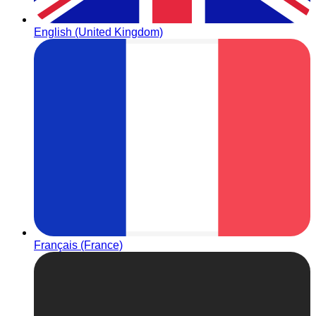
English (United Kingdom)
Français (France)