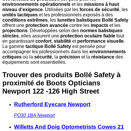
environnements opérationnels
et les
missions à haut
niveau d'exigence
. Utilisées par les
forces de sécurité
, les
unités tactiques
et les professionnels exposés à des
conditions extrêmes
, les
lunettes balistiques Bollé Safety
offrent une
protection avancée
contre les
impacts
et les
projections
. Développées selon des
normes balistiques
strictes
, elles assurent une
protection oculaire fiable
tout
en garantissant
confort
,
stabilité
et
performance visuelle
.
La gamme
tactique Bollé Safety
est pensée pour
accompagner les professionnels dans les
environnements
critiques
où la
sécurité
, la
précision
et la
résistance
des
équipements sont essentielles.
Trouver des produits Bollé Safety à
proximité
de Boots Opticians
Newport 122 -126 High Street
Rutherford Eyecare Newport
PO30 1BA
Newport
Willetts And Doig Optometrists Cowes 21