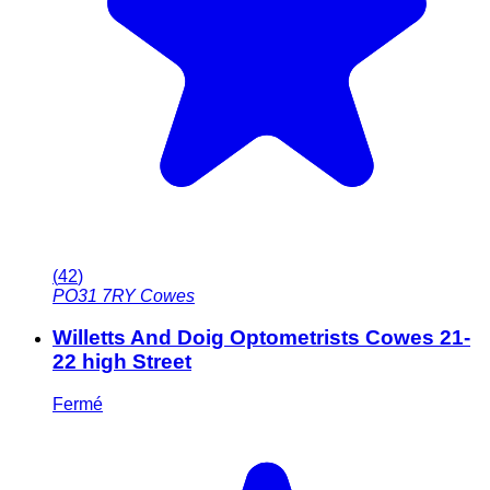
(
42
)
PO31 7RY
Cowes
Willetts And Doig Optometrists Cowes 21-
22 high Street
Fermé