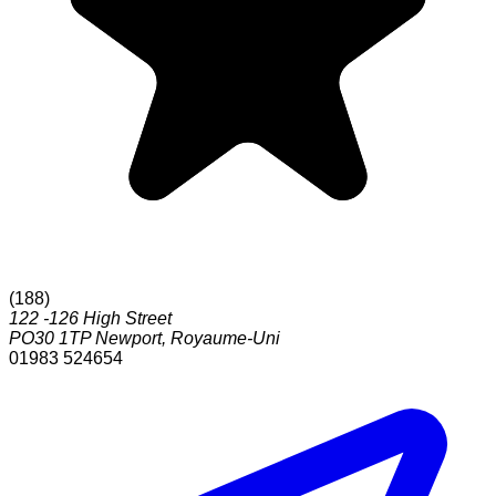
(
188
)
122 -126 High Street
PO30 1TP
Newport
,
Royaume-Uni
01983 524654