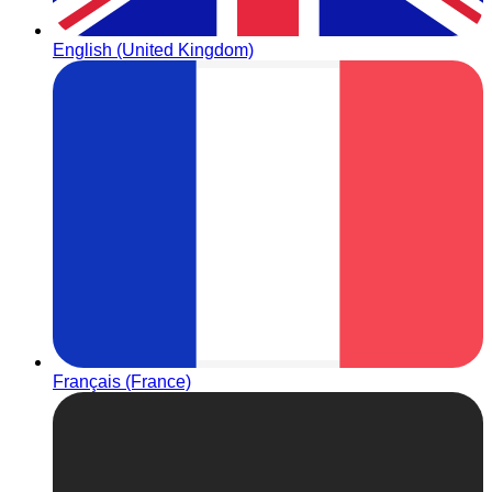
English (United Kingdom)
Français (France)