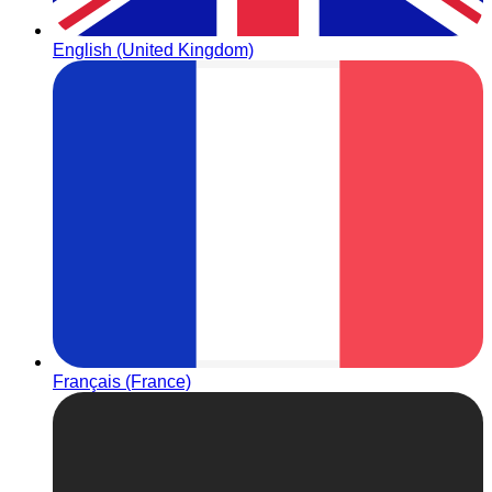
English (United Kingdom)
Français (France)