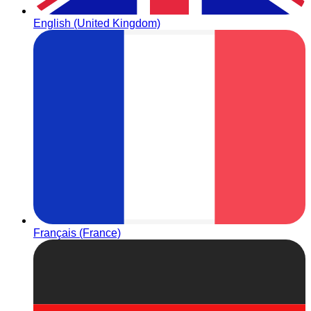
English (United Kingdom)
Français (France)