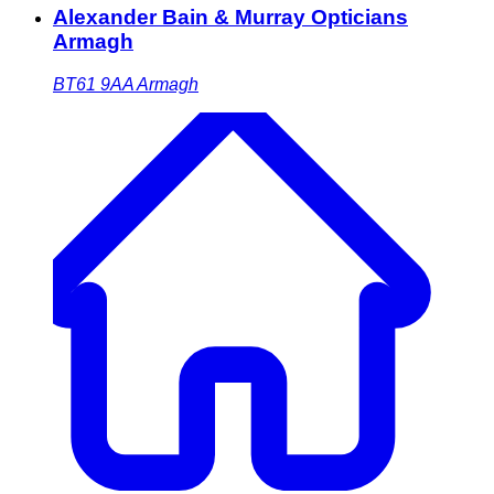
Alexander Bain & Murray Opticians
Armagh
BT61 9AA
Armagh