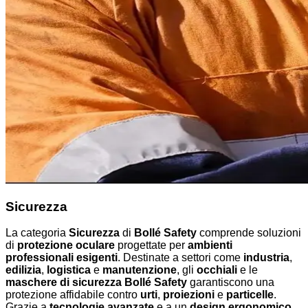
Sicurezza
La categoria
Sicurezza
di
Bollé Safety
comprende soluzioni
di
protezione oculare
progettate per
ambienti
professionali esigenti
. Destinate a settori come
industria
,
edilizia
,
logistica
e
manutenzione
, gli
occhiali
e le
maschere di sicurezza Bollé Safety
garantiscono una
protezione affidabile contro
urti
,
proiezioni
e
particelle
.
Grazie a
tecnologie avanzate
e a un
design ergonomico