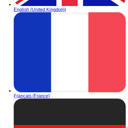
English (United Kingdom)
Français (France)