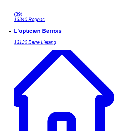
(
39
)
13340
Rognac
L'opticien Berrois
13130
Berre L'etang