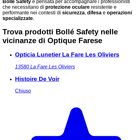
Bollé Safety
è pensata per accompagnare i professionisti
che necessitano di
protezione oculare
resistente e
performante nei contesti di
sicurezza
,
difesa
e
operazioni
specializzate
.
Trova prodotti Bollé Safety nelle
vicinanze
di Optique Farese
Opticia Lunetier La Fare Les Oliviers
13580
La Fare Les Oliviers
Histoire De Voir
Chiuso