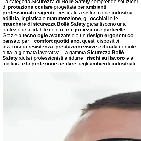
La categoria
Sicurezza
di
Bollé Safety
comprende soluzioni
di
protezione oculare
progettate per
ambienti
professionali esigenti
. Destinate a settori come
industria
,
edilizia
,
logistica
e
manutenzione
, gli
occhiali
e le
maschere di sicurezza Bollé Safety
garantiscono una
protezione affidabile contro
urti
,
proiezioni
e
particelle
.
Grazie a
tecnologie avanzate
e a un
design ergonomico
pensato per il
comfort quotidiano
, questi dispositivi
assicurano
resistenza
,
prestazioni visive
e
durata
durante
tutta la giornata lavorativa. La gamma
Sicurezza Bollé
Safety
aiuta i professionisti a ridurre i
rischi sul lavoro
e a
migliorare la
protezione oculare
negli
ambienti industriali
.