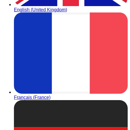
English (United Kingdom)
Français (France)