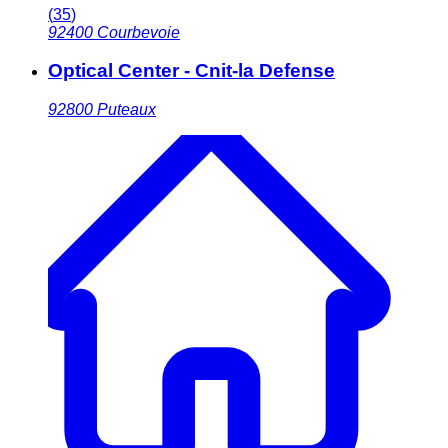
(
35
)
92400
Courbevoie
Optical Center - Cnit-la Defense
92800
Puteaux