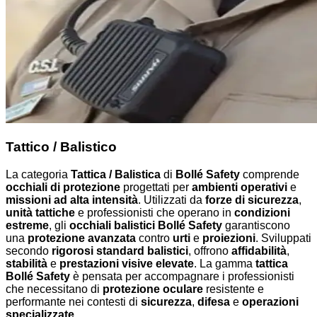
Tattico / Balistico
La categoria
Tattica / Balistica
di
Bollé Safety
comprende
occhiali di protezione
progettati per
ambienti operativi
e
missioni ad alta intensità
. Utilizzati da
forze di sicurezza
,
unità tattiche
e professionisti che operano in
condizioni
estreme
, gli
occhiali balistici Bollé Safety
garantiscono
una
protezione avanzata
contro
urti
e
proiezioni
. Sviluppati
secondo
rigorosi standard balistici
, offrono
affidabilità
,
stabilità
e
prestazioni visive elevate
. La gamma
tattica
Bollé Safety
è pensata per accompagnare i professionisti
che necessitano di
protezione oculare
resistente e
performante nei contesti di
sicurezza
,
difesa
e
operazioni
specializzate
.