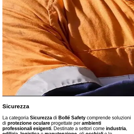
Sicurezza
La categoria
Sicurezza
di
Bollé Safety
comprende soluzioni
di
protezione oculare
progettate per
ambienti
professionali esigenti
. Destinate a settori come
industria
,
edilizia
,
logistica
e
manutenzione
, gli
occhiali
e le