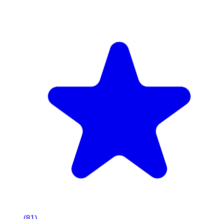
(
81
)