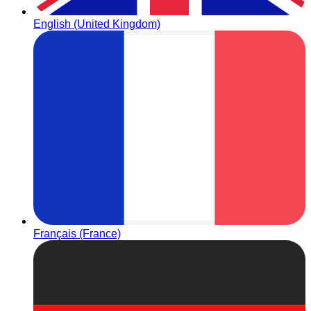
English (United Kingdom)
Français (France)