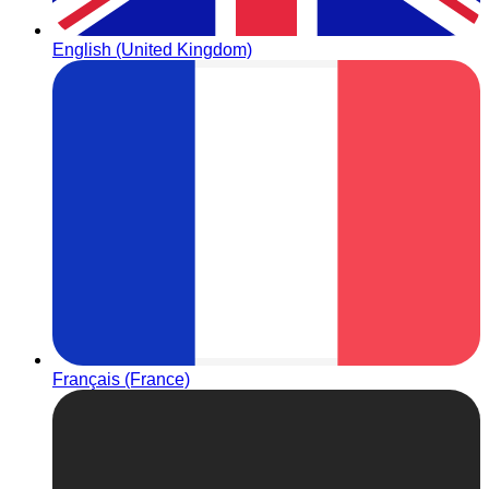
English (United Kingdom)
Français (France)