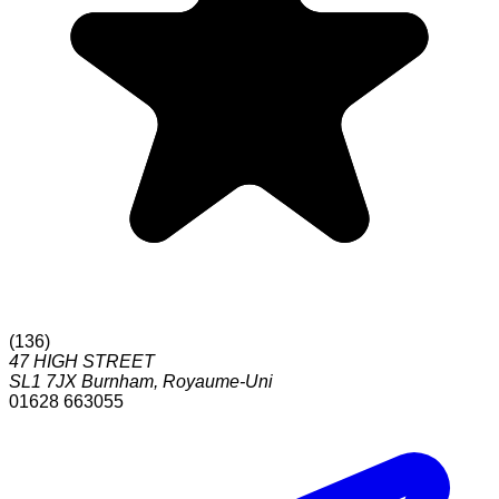
(
136
)
47 HIGH STREET
SL1 7JX
Burnham
,
Royaume-Uni
01628 663055