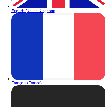
English (United Kingdom)
Français (France)