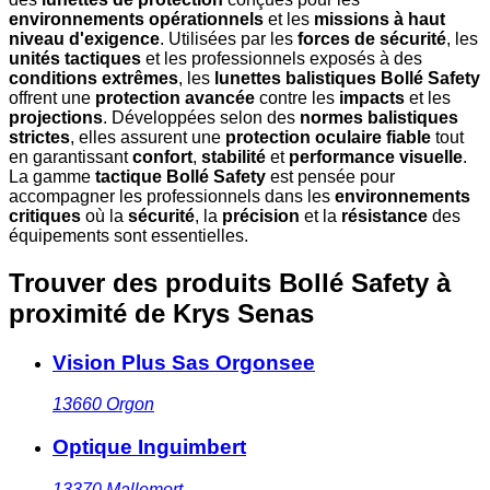
environnements opérationnels
et les
missions à haut
niveau d'exigence
. Utilisées par les
forces de sécurité
, les
unités tactiques
et les professionnels exposés à des
conditions extrêmes
, les
lunettes balistiques Bollé Safety
offrent une
protection avancée
contre les
impacts
et les
projections
. Développées selon des
normes balistiques
strictes
, elles assurent une
protection oculaire fiable
tout
en garantissant
confort
,
stabilité
et
performance visuelle
.
La gamme
tactique Bollé Safety
est pensée pour
accompagner les professionnels dans les
environnements
critiques
où la
sécurité
, la
précision
et la
résistance
des
équipements sont essentielles.
Trouver des produits Bollé Safety à
proximité
de Krys Senas
Vision Plus Sas Orgonsee
13660
Orgon
Optique Inguimbert
13370
Mallemort