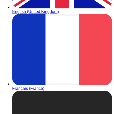
English (United Kingdom)
Français (France)