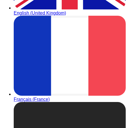
English (United Kingdom)
Français (France)