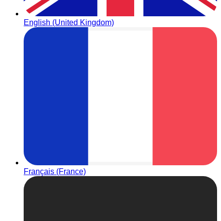
English (United Kingdom)
Français (France)