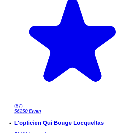
(
87
)
56250
Elven
L'opticien Qui Bouge Locqueltas