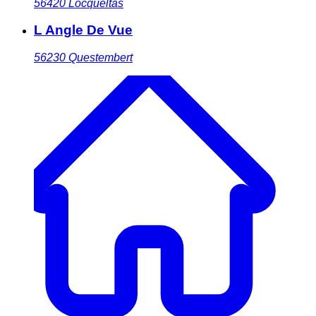
56420
Locqueltas
L Angle De Vue
56230
Questembert